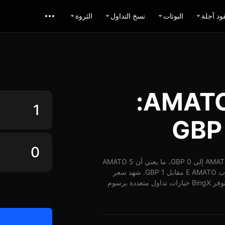
ود آجلة
البوتات
نسخ التداول
الثروة
حاسبة تبديل AMATO GBP:
اعتباراً من 06-08-2026، الساعة 21:59 (UTC)، يُمكن تبديل 1 AMATO إلى 0 GBP، ما يعني أن 5 AMATO
تساوي حوالي 0 GBP. وبأسعار الوقت الفعلي، يُمكن شراء ما يقارب E AMATO مقابل 1 GBP. شهد سعر
AMATO مقابل GBP على مدار 24 ساعة انخفاض بنسبة -1.74%. توفر BingX خيارات تداول متعددة برسوم