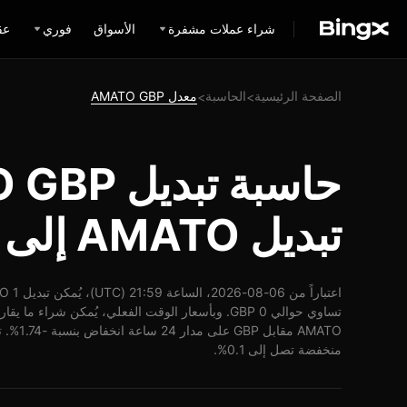
شراء عملات مشفرة
الأسواق
فوري
عق
الصفحة الرئيسية
الحاسبة
معدل AMATO GBP
>
>
تبديل AMATO إلى GBP
منخفضة تصل إلى 0.1%.