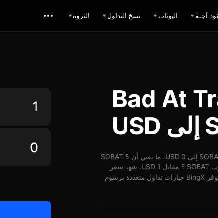
ود آجلة
البوتات
نسخ التداول
الثروة
ل Bad At Trading
اعتباراً من 06-08-2026، الساعة 06:07 (UTC)، يُمكن تبديل 1 SOBAT إلى 0 USD، ما يعني أن 5 SOBAT
تساوي حوالي 0 USD. وبأسعار الوقت الفعلي، يُمكن شراء ما يقارب E SOBAT مقابل 1 USD. شهد سعر
SOBAT مقابل USD على مدار 24 ساعة انخفاض بنسبة -4.71%. توفر BingX خيارات تداول متعددة برسوم