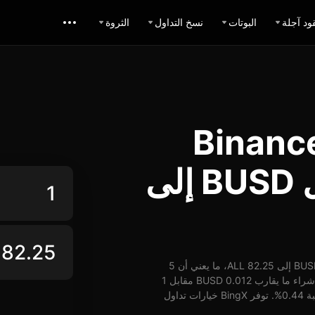
ود آجلة
البوتات
نسخ التداول
الثروة
ل Binance USD
(Linea) ALL: تبديل BUSD إلى
اعتباراً من 09-07-2026، الساعة 09:06 (UTC)، يُمكن تبديل 1 BUSD إلى 82.25 ALL، ما يعني أن 5
BUSD تساوي حوالي 411.25 ALL. وبأسعار الوقت الفعلي، يُمكن شراء ما يقارب 0.012 BUSD مقابل 1
ALL. شهد سعر BUSD مقابل ALL على مدار 24 ساعة ارتفاع بنسبة 0.44%. توفر BingX خيارات تداول