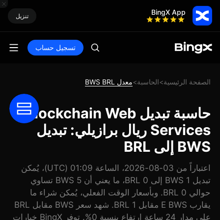
BingX App
تنزيل
تسجيل حساب
الصفحة الرئيسية
الحاسبة
معدل BWS BRL
>
>
حاسبة تبديل Blockchain Web
Services ريال برازيلي: تبديل
BWS إلى BRL
اعتباراً من 03-08-2026، الساعة 01:09 (UTC)، يُمكن
تبديل 1 BWS إلى 0 BRL، ما يعني أن 5 BWS تساوي
حوالي 0 BRL. وبأسعار الوقت الفعلي، يُمكن شراء ما
يقارب E BWS مقابل 1 BRL. شهد سعر BWS مقابل BRL
على مدار 24 ساعة ارتفاع بنسبة 0%. توفر BingX خيارات