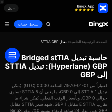
BingX App
تنزيل
تسجيل حساب
الصفحة الرئيسية
الحاسبة
معدل STTIA GBP
>
>
حاسبة تبديل Bridged stTIA
(Hyperlane) GBP: تبديل STTIA
إلى GBP
اعتباراً من 01-01-1970، الساعة 00:00 (UTC)، يُمكن
تبديل 1 STTIA إلى 0 GBP، ما يعني أن 5 STTIA تساوي
حوالي 0 GBP. وبأسعار الوقت الفعلي، يُمكن شراء ما
يقارب E STTIA مقابل 1 GBP. شهد سعر STTIA مقابل
GBP على مدار 24 ساعة ارتفاع بنسبة 0%. توفر BingX