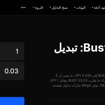
ود آجلة
البوتات
نسخ التداول
الثروة
حاسبة تبديل Busy JPY: تبديل
اعتباراً من 08-08-2026، الساعة 08:03 (UTC)، يُمكن تبديل 1 BUSY إلى 0.030 JPY، ما يعني أن 5
BUSY تساوي حوالي 0.15 JPY. وبأسعار الوقت الفعلي، يُمكن شراء ما يقارب 33.33 BUSY مقابل 1 JPY.
شهد سعر BUSY مقابل JPY على مدار 24 ساعة ارتفاع بنسبة 8.13%. توفر BingX خيارات تداول متعددة