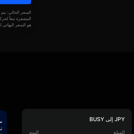
السعر الحالي: يتم
المشفرة تبعاً لحر
هو السعر النهائي ل
JPY إلى BUSY
س
تر
المبلغ
اليوم