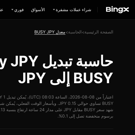
شراء عملات مشفرة
الأسواق
فوري
عق
الصفحة الرئيسية
الحاسبة
معدل BUSY JPY
>
>
BUSY إلى JPY
برسوم منخفضة تصل إلى 0.1%.