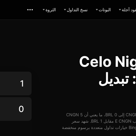
ود آجلة
البوتات
نسخ التداول
الثروة
 Celo Nigerian
ي: تبديل
اعتباراً من 24-06-2026، الساعة 03:06 (UTC)، يُمكن تبديل 1 CNGN إلى 0 BRL، ما يعني أن 5 CNGN
تساوي حوالي 0 BRL. وبأسعار الوقت الفعلي، يُمكن شراء ما يقارب E CNGN مقابل 1 BRL. شهد سعر
CNGN مقابل BRL على مدار 24 ساعة ارتفاع بنسبة 0%. توفر BingX خيارات تداول متعددة برسوم منخفضة