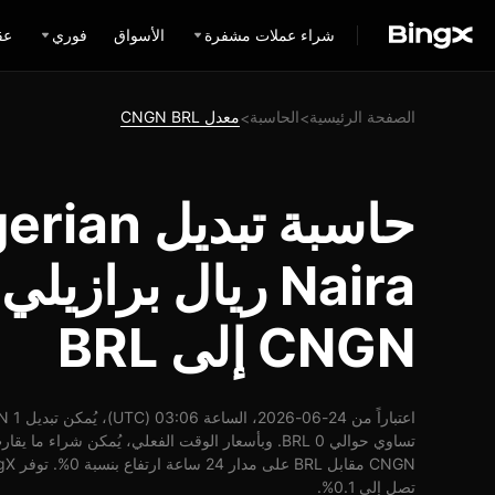
شراء عملات مشفرة
الأسواق
فوري
عق
الصفحة الرئيسية
الحاسبة
معدل CNGN BRL
>
>
حاسبة تبديل
Naira ريال برازيل
CNGN إلى BRL
تصل إلى 0.1%.