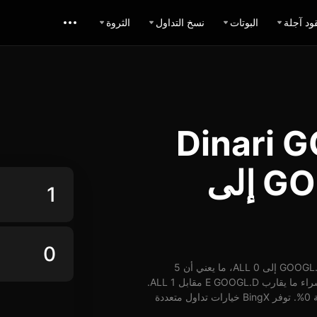
ود آجلة
البوتات
نسخ التداول
الثروة
ل Dinari GOOGL
ALL: تبديل GOOGL.D إلى
اعتباراً من 05-12-2025، الساعة 20:30 (UTC)، يُمكن تبديل 1 GOOGL.D إلى 0 ALL، ما يعني أن 5
GOOGL.D تساوي حوالي 0 ALL. وبأسعار الوقت الفعلي، يُمكن شراء ما يقارب E GOOGL.D مقابل 1 ALL.
شهد سعر GOOGL.D مقابل ALL على مدار 24 ساعة ارتفاع بنسبة 0%. توفر BingX خيارات تداول متعددة