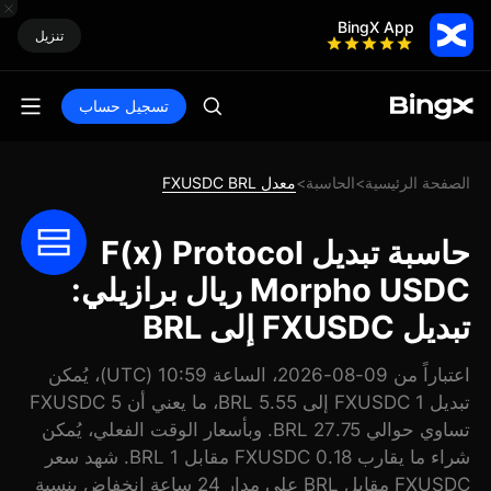
BingX App
تنزيل
تسجيل حساب
الصفحة الرئيسية
الحاسبة
معدل FXUSDC BRL
>
>
حاسبة تبديل F(x) Protocol
Morpho USDC ريال برازيلي:
تبديل FXUSDC إلى BRL
اعتباراً من 09-08-2026، الساعة 10:59 (UTC)، يُمكن
تبديل 1 FXUSDC إلى 5.55 BRL، ما يعني أن 5 FXUSDC
تساوي حوالي 27.75 BRL. وبأسعار الوقت الفعلي، يُمكن
شراء ما يقارب 0.18 FXUSDC مقابل 1 BRL. شهد سعر
FXUSDC مقابل BRL على مدار 24 ساعة انخفاض بنسبة