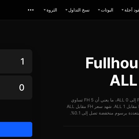
ود آجلة
البوتات
نسخ التداول
الثروة
 Fullhouse.gg
اعتباراً من 01-01-1970، الساعة 00:00 (UTC)، يُمكن تبديل 1 FH إلى 0 ALL، ما يعني أن 5 FH تساوي
حوالي 0 ALL. وبأسعار الوقت الفعلي، يُمكن شراء ما يقارب E FH مقابل 1 ALL. شهد سعر FH مقابل ALL