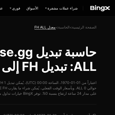
شراء عملات مشفرة
الأسواق
فوري
عق
الصفحة الرئيسية
الحاسبة
معدل FH ALL
>
>
حاسبة تبديل
ALL: تبديل FH إلى ALL
على مدار 24 ساعة ارتفاع بنسبة 0%. توفر BingX خيارات تداول متعددة برسوم منخفضة تصل إلى 0.1%.