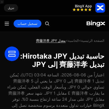
BingX App
تنزيل
تسجيل حساب
الصفحة الرئيسية
الحاسبة
معدل 齊藤洋孝 JPY
>
>
حاسبة تبديل Hirotaka JPY:
تبديل 齊藤洋孝 إلى JPY
اعتباراً من 06-08-2026، الساعة 03:04 (UTC)، يُمكن
تبديل 1 齊藤洋孝 إلى 0 JPY، ما يعني أن 5 齊藤洋孝
تساوي حوالي 0 JPY. وبأسعار الوقت الفعلي، يُمكن شراء
ما يقارب E 齊藤洋孝 مقابل 1 JPY. شهد سعر 齊藤洋孝
مقابل JPY على مدار 24 ساعة ارتفاع بنسبة 0%. توفر
BingX خيارات تداول متعددة برسوم منخفضة تصل إلى