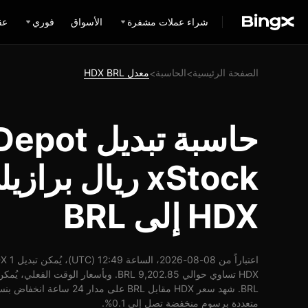
شراء عملات مشفرة
الأسواق
فوري
عق
الصفحة الرئيسية
الحاسبة
معدل HDX BRL
>
>
حاسبة تبدي
xStock ريال برا
HDX إلى BRL
متعددة برسوم منخفضة تصل إلى 0.1%.