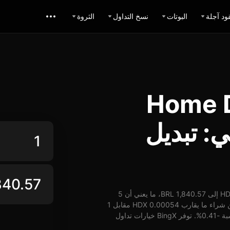
ود آجلة
البوتات
نسخ التداول
الثروة
ل Home Depot
زيلي: تبديل
اعتباراً من 08-08-2026، الساعة 12:49 (UTC)، يُمكن تبديل 1 HDX إلى 1,840.57 BRL، ما يعني أن 5
HDX تساوي حوالي 9,202.85 BRL. وبأسعار الوقت الفعلي، يُمكن شراء ما يقارب 0.00054 HDX مقابل 1
BRL. شهد سعر HDX مقابل BRL على مدار 24 ساعة انخفاض بنسبة -0.41%. توفر BingX خيارات تداول