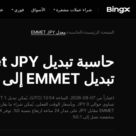
شراء عملات مشفرة
الأسواق
فوري
عق
الصفحة الرئيسية
الحاسبة
معدل EMMET JPY
>
>
تبديل EMMET إلى JPY
منخفضة تصل إلى 0.1%.