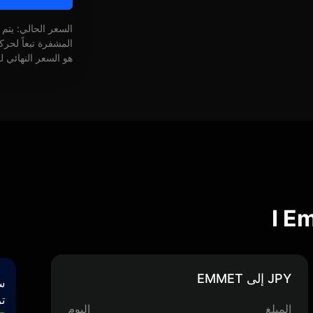
السعر الحالي: يتم
المشفرة تبعاً لحر
هو السعر النهائي ل
JPY إلى EMMET
س
تر
المبلغ
اليوم