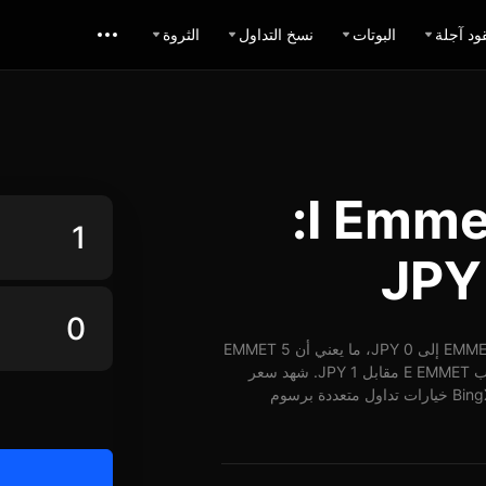
ود آجلة
البوتات
نسخ التداول
الثروة
حاسبة تبديل I Emmet JPY:
اعتباراً من 07-08-2026، الساعة 13:54 (UTC)، يُمكن تبديل 1 EMMET إلى 0 JPY، ما يعني أن 5 EMMET
تساوي حوالي 0 JPY. وبأسعار الوقت الفعلي، يُمكن شراء ما يقارب E EMMET مقابل 1 JPY. شهد سعر
EMMET مقابل JPY على مدار 24 ساعة ارتفاع بنسبة 0%. توفر BingX خيارات تداول متعددة برسوم