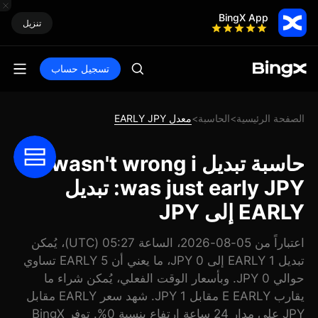
BingX App
تنزيل
تسجيل حساب
الصفحة الرئيسية
الحاسبة
معدل EARLY JPY
>
>
حاسبة تبديل I wasn't wrong i
was just early JPY: تبديل
EARLY إلى JPY
اعتباراً من 05-08-2026، الساعة 05:27 (UTC)، يُمكن
تبديل 1 EARLY إلى 0 JPY، ما يعني أن 5 EARLY تساوي
حوالي 0 JPY. وبأسعار الوقت الفعلي، يُمكن شراء ما
يقارب E EARLY مقابل 1 JPY. شهد سعر EARLY مقابل
JPY على مدار 24 ساعة ارتفاع بنسبة 0%. توفر BingX