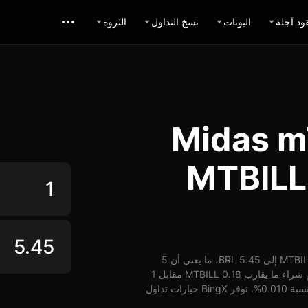
ود آجلة
البوتات
نسخ التداول
الثروة
ل Midas mTBILL
ريال برازيلي: تبديل MTBILL
اعتباراً من 06-08-2026، الساعة 18:39 (UTC)، يُمكن تبديل 1 MTBILL إلى 5.45 BRL، ما يعني أن 5
MTBILL تساوي حوالي 27.25 BRL. وبأسعار الوقت الفعلي، يُمكن شراء ما يقارب 0.18 MTBILL مقابل 1
BRL. شهد سعر MTBILL مقابل BRL على مدار 24 ساعة ارتفاع بنسبة 0.010%. توفر BingX خيارات تداول