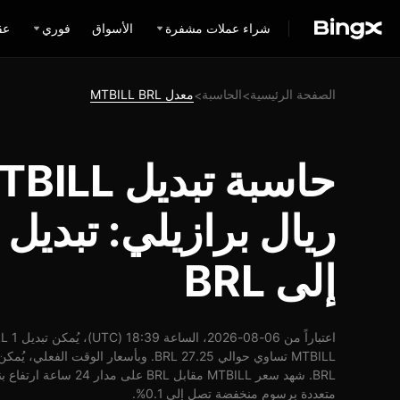
شراء عملات مشفرة
الأسواق
فوري
عق
الصفحة الرئيسية
الحاسبة
معدل MTBILL BRL
>
>
حاسبة تبدي
إلى BRL
متعددة برسوم منخفضة تصل إلى 0.1%.