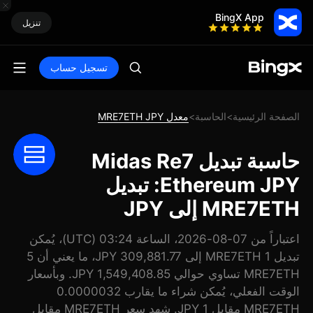
BingX App
تنزيل
تسجيل حساب
الصفحة الرئيسية
الحاسبة
معدل MRE7ETH JPY
>
>
حاسبة تبديل Midas Re7
Ethereum JPY: تبديل
MRE7ETH إلى JPY
اعتباراً من 07-08-2026، الساعة 03:24 (UTC)، يُمكن
تبديل 1 MRE7ETH إلى 309,881.77 JPY، ما يعني أن 5
MRE7ETH تساوي حوالي 1,549,408.85 JPY. وبأسعار
الوقت الفعلي، يُمكن شراء ما يقارب 0.0000032
MRE7ETH مقابل 1 JPY. شهد سعر MRE7ETH مقابل