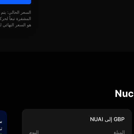
السعر الحالي: يتم
المشفرة تبعاً لحر
هو السعر النهائي ل
GBP إلى NUAI
س
تر
المبلغ
اليوم