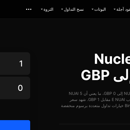
ود آجلة
البوتات
نسخ التداول
الثروة
Nucleus AI
اعتباراً من 02-01-2026، الساعة 19:26 (UTC)، يُمكن تبديل 1 NUAI إلى 0 GBP، ما يعني أن 5 NUAI
تساوي حوالي 0 GBP. وبأسعار الوقت الفعلي، يُمكن شراء ما يقارب E NUAI مقابل 1 GBP. شهد سعر
NUAI مقابل GBP على مدار 24 ساعة ارتفاع بنسبة 0%. توفر BingX خيارات تداول متعددة برسوم منخفضة