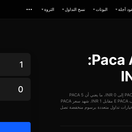
ود آجلة
البوتات
نسخ التداول
الثروة
حاسبة تبديل Paca AI INR:
اعتباراً من 08-08-2026، الساعة 11:54 (UTC)، يُمكن تبديل 1 PACA إلى 0 INR، ما يعني أن 5 PACA
تساوي حوالي 0 INR. وبأسعار الوقت الفعلي، يُمكن شراء ما يقارب E PACA مقابل 1 INR. شهد سعر PACA
بل INR على مدار 24 ساعة ارتفاع بنسبة 1.81%. توفر BingX خيارات تداول متعددة برسوم منخفضة تصل