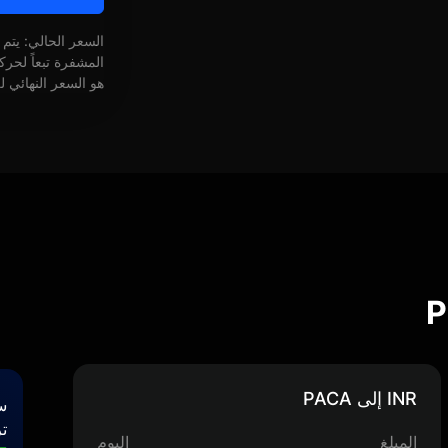
السعر الحالي: يتم
المشفرة تبعاً لحر
هو السعر النهائي ل
INR إلى PACA
س
تر
المبلغ
اليوم