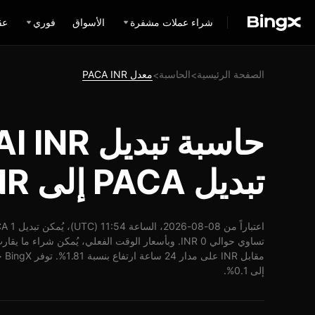
شراء عملات مشفرة
الأسواق
فوري
عق
الصفحة الرئيسية
الحاسبة
معدل PACA INR
>
>
تبديل PACA إلى INR
مقا
إلى 0.1%.