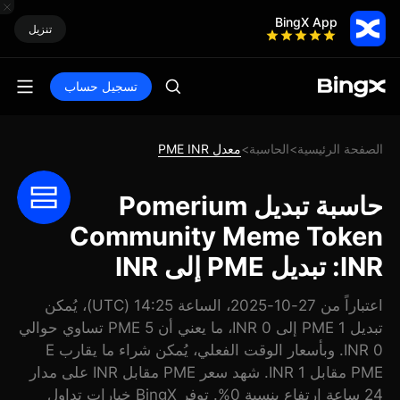
BingX App
تنزيل
تسجيل حساب
الصفحة الرئيسية
الحاسبة
معدل PME INR
>
>
حاسبة تبديل Pomerium
Community Meme Token
INR: تبديل PME إلى INR
اعتباراً من 27-10-2025، الساعة 14:25 (UTC)، يُمكن
تبديل 1 PME إلى 0 INR، ما يعني أن 5 PME تساوي حوالي
0 INR. وبأسعار الوقت الفعلي، يُمكن شراء ما يقارب E
PME مقابل 1 INR. شهد سعر PME مقابل INR على مدار
24 ساعة ارتفاع بنسبة 0%. توفر BingX خيارات تداول