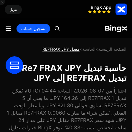
BingX App
تنزيل
تسجيل حساب
الصفحة الرئيسية
الحاسبة
معدل RE7FRAX JPY
>
>
حاسبة تبديل Re7 FRAX JPY:
تبديل RE7FRAX إلى JPY
اعتباراً من 07-08-2026، الساعة 04:44 (UTC)، يُمكن
تبديل 1 RE7FRAX إلى 164.26 JPY، ما يعني أن 5
RE7FRAX تساوي حوالي 821.30 JPY. وبأسعار الوقت
الفعلي، يُمكن شراء ما يقارب 0.0060 RE7FRAX مقابل 1
JPY. شهد سعر RE7FRAX مقابل JPY على مدار 24
ساعة انخفاض بنسبة -0.33%. توفر BingX خيارات تداول