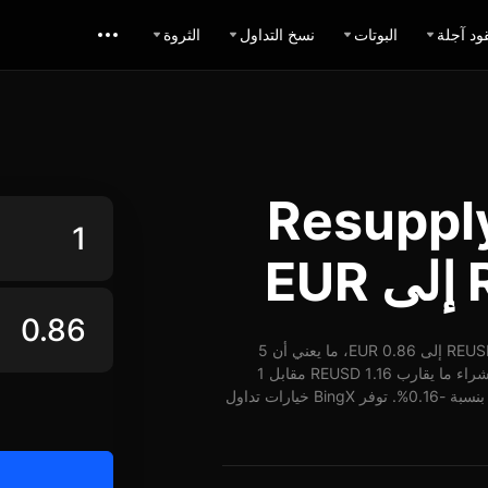
ود آجلة
البوتات
نسخ التداول
الثروة
ل Resupply USD
اعتباراً من 08-08-2026، الساعة 02:34 (UTC)، يُمكن تبديل 1 REUSD إلى 0.86 EUR، ما يعني أن 5
REUSD تساوي حوالي 4.30 EUR. وبأسعار الوقت الفعلي، يُمكن شراء ما يقارب 1.16 REUSD مقابل 1
EUR. شهد سعر REUSD مقابل EUR على مدار 24 ساعة انخفاض بنسبة -0.16%. توفر BingX خيارات تداول