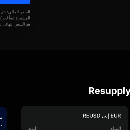
السعر الحالي: يتم
المشفرة تبعاً لحر
هو السعر النهائي ل
EUR إلى REUSD
س
تر
المبلغ
اليوم