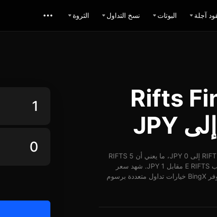
ود آجلة
البوتات
نسخ التداول
الثروة
 Rifts Finance
اعتباراً من 09-07-2026، الساعة 09:04 (UTC)، يُمكن تبديل 1 RIFTS إلى 0 JPY، ما يعني أن 5 RIFTS
تساوي حوالي 0 JPY. وبأسعار الوقت الفعلي، يُمكن شراء ما يقارب E RIFTS مقابل 1 JPY. شهد سعر
RIFTS مقابل JPY على مدار 24 ساعة انخفاض بنسبة -4.59%. توفر BingX خيارات تداول متعددة برسوم