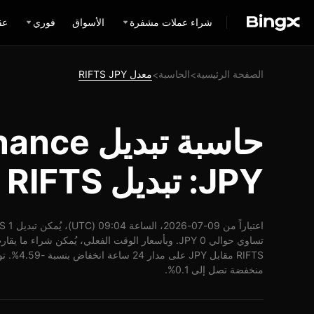
شراء عملات مشفرة
الأسواق
فوري
عق
الصفحة الرئيسية
الحاسبة
معدل RIFTS JPY
>
>
حاسبة تبديل
JPY: تبديل RIFTS إلى JPY
منخفضة تصل إلى 0.1%.