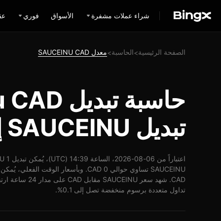
شراء عملات مشفرة
الأسواق
فوري
عق
الصفحة الرئيسية
الحاسبة
معدل SAUCEINU CAD
>
>
تبديل SAUCEINU إلى CAD
تداول متعددة برسوم منخفضة تصل إلى 0.1%.