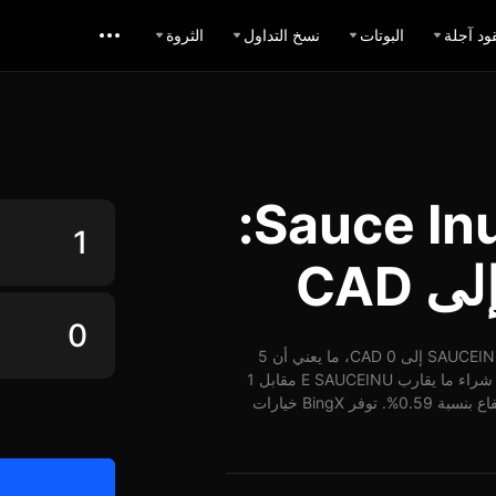
ود آجلة
البوتات
نسخ التداول
الثروة
حاسبة تبديل Sauce Inu CAD:
اعتباراً من 06-08-2026، الساعة 14:39 (UTC)، يُمكن تبديل 1 SAUCEINU إلى 0 CAD، ما يعني أن 5
SAUCEINU تساوي حوالي 0 CAD. وبأسعار الوقت الفعلي، يُمكن شراء ما يقارب E SAUCEINU مقابل 1
CAD. شهد سعر SAUCEINU مقابل CAD على مدار 24 ساعة ارتفاع بنسبة 0.59%. توفر BingX خيارات