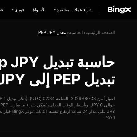
شراء عملات مشفرة
الأسواق
فوري
عق
الصفحة الرئيسية
الحاسبة
معدل PEP JPY
>
>
تبديل PEP إلى JPY
JPY على مدار 4
0.1%.