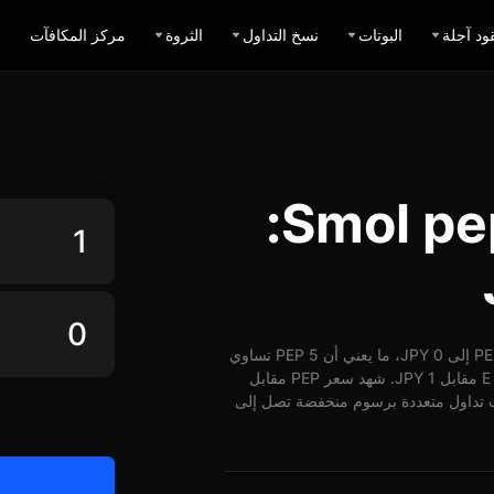
ود آجلة
البوتات
نسخ التداول
الثروة
مركز المكافآت
حاسبة تبديل Smol pep JPY:
اعتباراً من 08-08-2026، الساعة 02:34 (UTC)، يُمكن تبديل 1 PEP إلى 0 JPY، ما يعني أن 5 PEP تساوي
حوالي 0 JPY. وبأسعار الوقت الفعلي، يُمكن شراء ما يقارب E PEP مقابل 1 JPY. شهد سعر PEP مقابل
2 ساعة ارتفاع بنسبة 6.01%. توفر BingX خيارات تداول متعددة برسوم منخفضة تصل إلى