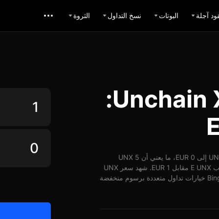
ود آجلة
البوتات
نسخ التداول
الثروة
حاسبة تبديل Unchain X EUR:
اعتباراً من 08-08-2026، الساعة 09:19 (UTC)، يُمكن تبديل 1 UNX إلى 0 EUR، ما يعني أن 5 UNX
تساوي حوالي 0 EUR. وبأسعار الوقت الفعلي، يُمكن شراء ما يقارب E UNX مقابل 1 EUR. شهد سعر UNX
مقابل EUR على مدار 24 ساعة انخفاض بنسبة -1.080%. توفر BingX خيارات تداول متعددة برسوم منخفضة