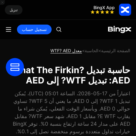
BingX App
تنزيل
تسجيل حساب
الصفحة الرئيسية
الحاسبة
معدل WTF? AED
>
>
حاسبة تبديل What The Firkin?
AED: تبديل WTF? إلى AED
اعتباراً من 17-05-2026، الساعة 05:01 (UTC)، يُمكن
تبديل 1 WTF? إلى 0 AED، ما يعني أن 5 WTF? تساوي
حوالي 0 AED. وبأسعار الوقت الفعلي، يُمكن شراء ما
يقارب E WTF? مقابل 1 AED. شهد سعر WTF? مقابل
AED على مدار 24 ساعة ارتفاع بنسبة 0%. توفر BingX
خيارات تداول متعددة برسوم منخفضة تصل إلى 0.1%.