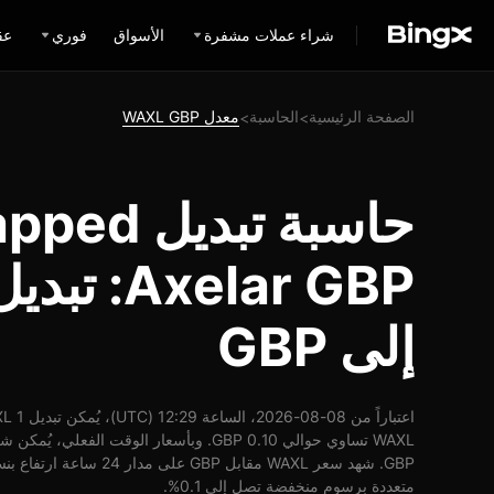
شراء عملات مشفرة
الأسواق
فوري
عق
الصفحة الرئيسية
الحاسبة
معدل WAXL GBP
>
>
حاسبة تبديل 
إلى GBP
متعددة برسوم منخفضة تصل إلى 0.1%.