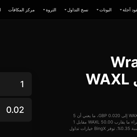
ود آجلة
البوتات
نسخ التداول
الثروة
مركز المكافآت
ا
Wrapped
Axelar GBP: تبديل WAXL
اعتباراً من 08-08-2026، الساعة 12:29 (UTC)، يُمكن تبديل 1 WAXL إلى 0.020 GBP، ما يعني أن 5
WAXL تساوي حوالي 0.10 GBP. وبأسعار الوقت الفعلي، يُمكن شراء ما يقارب 50.00 WAXL مقابل 1
GBP. شهد سعر WAXL مقابل GBP على مدار 24 ساعة ارتفاع بنسبة 0.35%. توفر BingX خيارات تداول