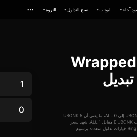
ود آجلة
البوتات
نسخ التداول
الثروة
يل Wrapped Bonk
Universal) A: تبديل
اعتباراً من 01-01-1970، الساعة 00:00 (UTC)، يُمكن تبديل 1 UBONK إلى 0 ALL، ما يعني أن 5 UBONK
تساوي حوالي 0 ALL. وبأسعار الوقت الفعلي، يُمكن شراء ما يقارب E UBONK مقابل 1 ALL. شهد سعر
UBONK مقابل ALL على مدار 24 ساعة ارتفاع بنسبة 0%. توفر BingX خيارات تداول متعددة برسوم