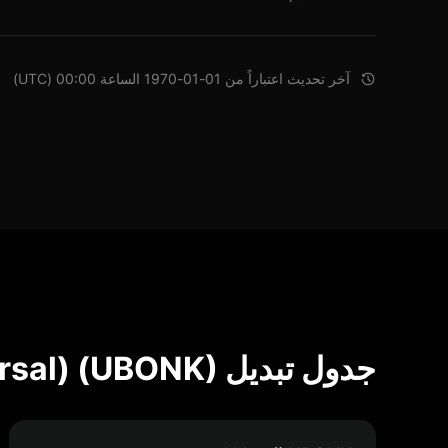
آخر تحديث اعتباراً من 01-01-1970 الساعة 00:00 (UTC)
جدول تبديل Wrapped Bonk (Universal) (UBONK)