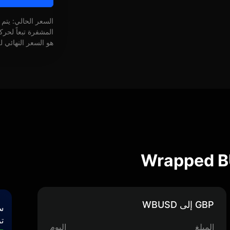
السعر الحالي: يتم
المشفرة تبعاً لحر
هو السعر النهائي ل
GBP إلى WBUSD
س
تر
المبلغ
اليوم