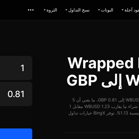
ود آجلة
البوتات
نسخ التداول
الثروة
يل Wrapped BUSD
اعتباراً من 09-07-2026، الساعة 03:30 (UTC)، يُمكن تبديل 1 WBUSD إلى 0.81 GBP، ما يعني أن 5
WBUSD تساوي حوالي 4.05 GBP. وبأسعار الوقت الفعلي، يُمكن شراء ما يقارب 1.23 WBUSD مقابل 1
GBP. شهد سعر WBUSD مقابل GBP على مدار 24 ساعة ارتفاع بنسبة 1.13%. توفر BingX خيارات تداول