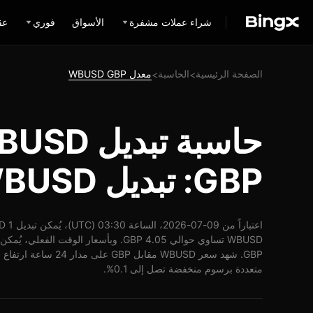
شراء عملات مشفرة
الأسواق
فوري
عق
الصفحة الرئيسية
الحاسبة
معدل WBUSD GBP
>
>
حاسبة تبد
GBP: تبديل WBUSD إلى GBP
متعددة برسوم منخفضة تصل إلى 0.1%.