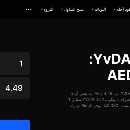
ود آجلة
البوتات
نسخ التداول
الثروة
حاسبة تبديل YvDAI AED:
اعتباراً من 05-08-2026، الساعة 22:34 (UTC)، يُمكن تبديل 1 YVDAI إلى 4.49 AED، ما يعني أن 5
YVDAI تساوي حوالي 22.45 AED. وبأسعار الوقت الفعلي، يُمكن شراء ما يقارب 0.22 YVDAI مقابل 1
AED. شهد سعر YVDAI مقابل AED على مدار 24 ساعة انخفاض بنسبة -0.050%. توفر BingX خيارات