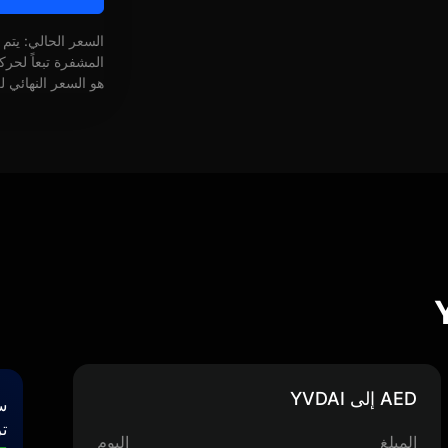
السعر الحالي: يتم
المشفرة تبعاً لحر
هو السعر النهائي ل
AED إلى YVDAI
س
تر
المبلغ
اليوم