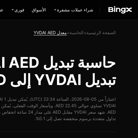
شراء عملات مشفرة
الأسواق
فوري
عق
الصفحة الرئيسية
الحاسبة
معدل YVDAI AED
>
>
تبديل YVDAI إلى AED
تداول متعددة برسوم منخفضة تصل إلى 0.1%.