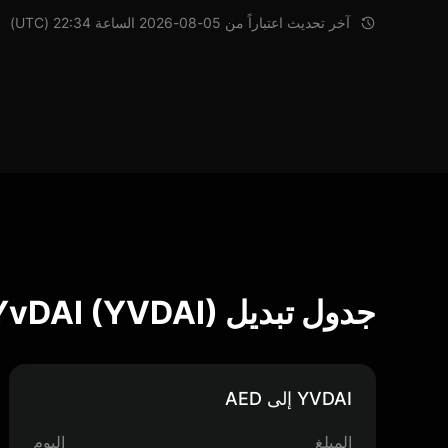
آخر تحديث اعتباراً من 05-08-2026 الساعة 22:34 (UTC)
جدول تبديل YvDAI (YVDAI)
YVDAI إلى AED
المبلغ
اليوم