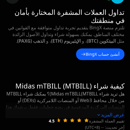
--
تداول العملات المشفرة المختارة بأمان
في منطقتك
تلتزم منصة BingX بتقديم تجربة تداول متوافقة مع القوانين في
مختلف المناطق. يمكنك بسهولة شراء وتداول الأصول الرائدة
مثل
البيتكوين (BTC)
، و
الإيثيريوم (ETH)
، و
الذهب (PAXG)
.
أنشئ حساب BingX
كيفية شراء Midas mTBILL (MTBILL)
هل تريد شراء Midas mTBILL(MTBILL)؟ يمكنك شراء MTBILL
من خلال محافظ Web3 أو المنصات اللامركزية (DEXs) أو
المنصات المركزية المدعومة في بضع خطوات فقط. يرشدك هذا
الدليل إلى أفضل الطرق لشراء Midas mTBILL وكيفية تخزين
عرض المزيد
MTBILL الخاص بك وإدارته بشكل آمن بعد الشراء.
تقييم العملة المشفرة
4.5
آخر تحديث: -- (UTC+8)