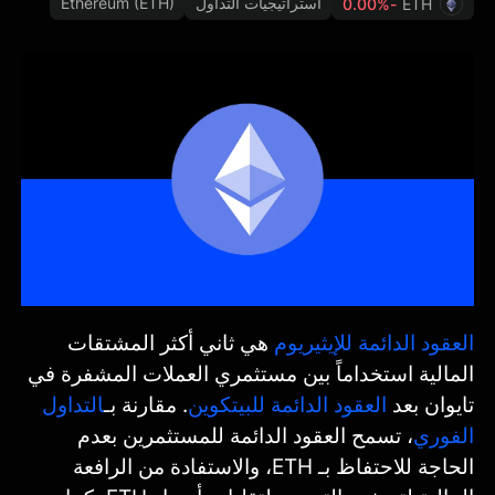
استراتيجيات التداول
Ethereum (ETH)
-0.00%
ETH
العقود الدائمة للإيثيريوم
هي ثاني أكثر المشتقات
المالية استخداماً بين مستثمري العملات المشفرة في
تايوان بعد
العقود الدائمة للبيتكوين
. مقارنة بـ
التداول
الفوري
، تسمح العقود الدائمة للمستثمرين بعدم
الحاجة للاحتفاظ بـ ETH، والاستفادة من الرافعة