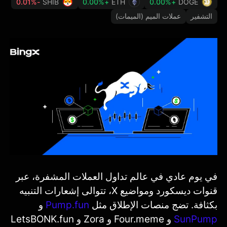
-0.01%
SHIB
+0.00%
ETH
+0.00%
DOGE
التشفير
عملات الميم (الميمات)
في يوم عادي في عالم تداول العملات المشفرة، عبر
قنوات ديسكورد ومواضيع X، تتوالى إشعارات التنبيه
بكثافة. تضج منصات الإطلاق مثل
Pump.fun
و
SunPump
و Four.meme و Zora و LetsBONK.fun