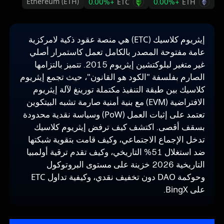
Ethereum (ETH)
+0.00%
ETC
+0.00%
ETH
إيثريوم كلاسيك (ETC) هي منصة عقود ذكية لامركزية
عامة مفتوحة المصدر بالكامل تعمل كاستمرار أصلي
غير متغير لبلوكتشين إيثريوم 2015. تتميز بالتزامها
الصارم بفلسفة "الكود هو القانون"، حيث تجمع إيثريوم
كلاسيك بين طبقة التنفيذ مكتملة تورينغ لآلة إيثريوم
الافتراضية (EVM) مع بنية أمنية صارمة تشبه البيتكوين
تعتمد على إثبات العمل (PoW) وسياسة نقدية محدودة
بسقف أقصى. اكتشف كيف ترفض إيثريوم كلاسيك
تدخل الإجماع الاجتماعي، وكيف قامت بتقوية شبكتها
ضد استغلال 51% التاريخي، وكيف تقدم ترقية أولمبيا
التاريخية 2026 خزينة على مستوى البروتوكول
وحوكمة DAO دون تخفيف نقدي، وكيفية تداول ETC
على BingX.