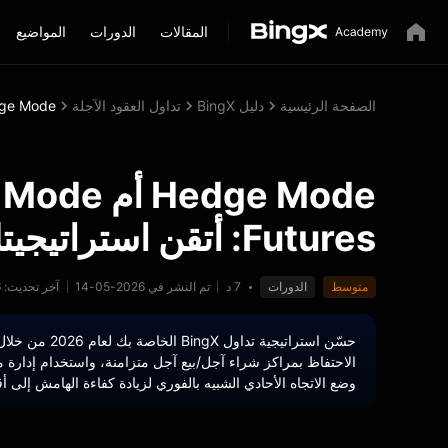
المقالات
الدورات
المواضيع
الصفحة الرئيسية
دليل BingX
تداول العقود الآجلة
Hedge Mode أم One-Way Mode على gX Futures
Futures: أتقن استراتيجيتك
متوسط
الدورات
7 د
تم النشر في 2026-05-14
آخر تحديث: 2026-05-15
حسّن استراتيجية
الاحتفاظ بمراكز شراء آجل/بيع آجل متزامنة، واستخدام إدارة م
وضع الاتجاه الأحادي الشبيه بالفوري لزيادة كفاءة الهامش إلى 