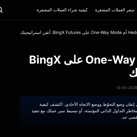
سعر العملات المشفرة
كيفية شراء العملات المشفرة
Bin: أتقن استراتيجيتك
Hedge Mode أم One-Way Mode على BingX
 تداول BingX الخاصة بك لعام 2026 من خلال إتقان وضع التحوّط ووضع الاتجاه الأحادي. اكتشف كيفية
خاطر التداول الذاتي المؤتمتة، أو تبسيط سير عملك مع تنفيذ
أقصى حد.