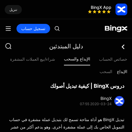
BingX App
تنزيل
تسجيل حساب
دليل المبتدئين
الإيداع والسحب
خصائص الحساب
شراء/بيع العملات المشفرة
م
الإيداع
السحب
دروس BingX | كيفية تبديل أصولك
BingX
2020-03-24 07:55
تبديل BingX هو أداة متاحة تسمح لك بتبديل عملة مشفرة في حساب
التمويل الخاص بك إلى عملة مشفرة أخرى. وهو يدعم أكثر من عشر