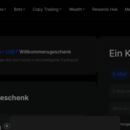
es
Bots
Copy Trading
Wealth
Rewards Hub
Me
Ein 
5+ USDT
Willkommensgeschenk
en Sie noch heute in das intelligente Trading ein
E-Mail
eschenk
Empfehlungsc