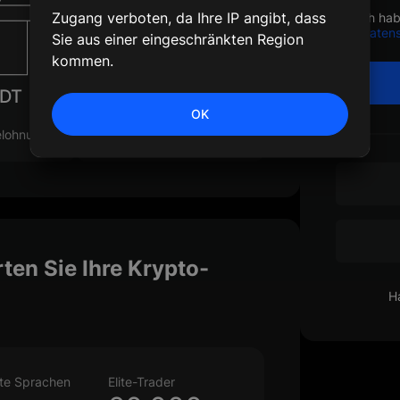
Zugang verboten, da Ihre IP angibt, dass
Ich ha
Datens
Sie aus einer eingeschränkten Region
kommen.
SDT
500 USDT
OK
Max. Handelsbelohnung
elohnung
rten Sie Ihre Krypto-
Ha
zte Sprachen
Elite-Trader