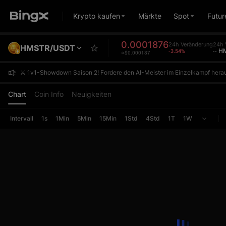
Krypto kaufen
Märkte
Spot
Futur
0.0001876
24h Veränderung
24h 
HMSTR/USDT
-3.54%
-- 
≈$0.000187
⚔️ 1v1-Showdown Saison 2! Fordere den AI-Meister im Einzelkampf herau
⚔️ 1v1-Showdown Saison 2! Fordere den AI-Meister im Einzelkampf herau
⚔️ 1v1-Showdown Saison 2! Fordere den AI-Meister im Einzelkampf herau
Chart
Coin Info
Neuigkeiten
Intervall
1s
1Min
5Min
15Min
1Std
4Std
1T
1W