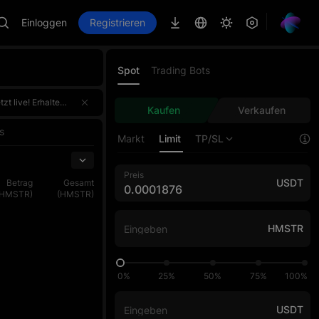
Einloggen
Registrieren
Spot
Trading Bots
erdem für den Handelsvolumen-Wettbewerb, bei dem der Top 1 jeder Phase exklusiv 100.000 USDT gewinnt. Melde dich einmal an und erhalte doppelte Belohnungen!Melde dich jetzt an, fordere d
erdem für den Handelsvolumen-Wettbewerb, bei dem der Top 1 jeder Phase exklusiv 100.000 USDT gewinnt. Melde dich einmal an und erhalte doppelte Belohnungen!Melde dich jetzt an, fordere d
Kaufen
Verkaufen
erdem für den Handelsvolumen-Wettbewerb, bei dem der Top 1 jeder Phase exklusiv 100.000 USDT gewinnt. Melde dich einmal an und erhalte doppelte Belohnungen!Melde dich jetzt an, fordere d
s
Markt
Limit
TP/SL
Preis
USDT
Betrag
Gesamt
(HMSTR)
(HMSTR)
HMSTR
0%
25%
50%
75%
100%
USDT