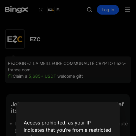
Log In
EZC
EZC
REJOIGNEZ LA MEILLEURE COMMUNAUTÉ CRYPTO ! ezc-
france.com
Claim a
5,685+ USDT
welcome gift
Join BingX with EZC & Get Exclusive Benef
its
Access prohibited, as your IP
Des cadeaux exclusifs réservés à la communauté 
indicates that you're from a restricted
EZC