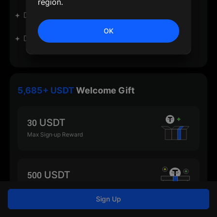
region.
Des remises exceptionnelles 
OK
Des concours hallucinants 
5,685+ USDT
Welcome Gift
30 USDT
Max Sign-up Reward
500 USDT
Max Deposit Reward
Sign Up