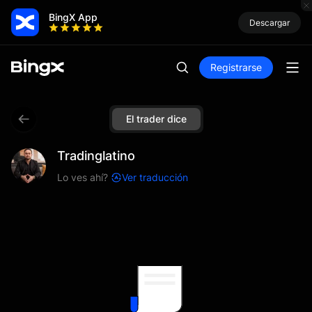
BingX App
Descargar
Registrarse
El trader dice
Tradinglatino
Lo ves ahí?
Ver traducción