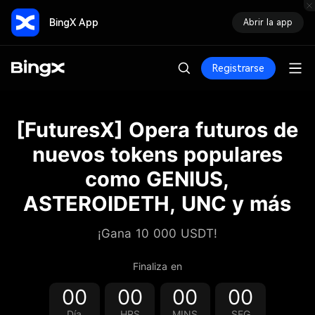
BingX App
Abrir la app
Registrarse
[FuturesX] Opera futuros de
nuevos tokens populares
como GENIUS,
ASTEROIDETH, UNC y más
¡Gana 10 000 USDT!
Finaliza en
00
00
00
00
Día
HRS
MINS
SEG