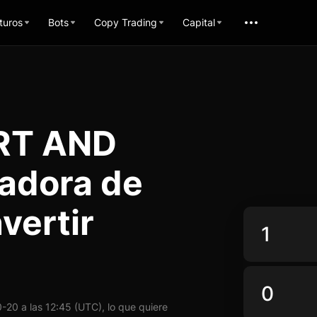
turos
Bots
Copy Trading
Capital
RT AND
adora de
vertir
20 a las 12:45 (UTC), lo que quiere