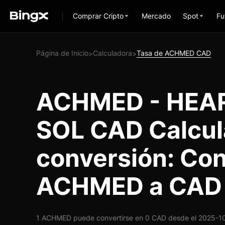
Comprar Cripto
Mercado
Spot
Fu
Página de Inicio
Calculadora
Tasa de ACHMED CAD
>
>
ACHMED - HEA
SOL CAD Calcul
conversión: Con
ACHMED a CAD
1 ACHMED puede convertirse en 0 CAD desde el 2025-10-