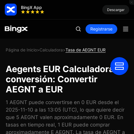
BingX App
Descargar
Registrarse
Página de Inicio
Calculadora
Tasa de AEGNT EUR
>
>
Aegents EUR Calculadora de
conversión: Convertir
AEGNT a EUR
1 AEGNT puede convertirse en 0 EUR desde el
2025-11-10 a las 13:05 (UTC), lo que quiere decir
que 5 AEGNT valen aproximadamente 0 EUR. En
tasas en tiempo real, 1 EUR puede comprar
aproximadamente E AEGNT. La tasa de AEGNT a