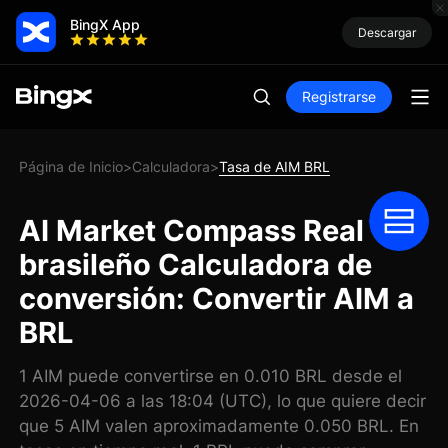
BingX App
Descargar
Registrarse
Página de Inicio
Calculadora
Tasa de AIM BRL
>
>
AI Market Compass Real
brasileño Calculadora de
conversión: Convertir AIM a
BRL
1 AIM puede convertirse en 0.010 BRL desde el
2026-04-06 a las 18:04 (UTC), lo que quiere decir
que 5 AIM valen aproximadamente 0.050 BRL. En