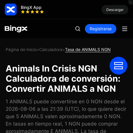
BingX App
Descargar
Registrarse
Página de Inicio
Calculadora
Tasa de ANIMALS NGN
>
>
Animals In Crisis NGN
Calculadora de conversión:
Convertir ANIMALS a NGN
1 ANIMALS puede convertirse en 0 NGN desde el
2026-08-06 a las 21:39 (UTC), lo que quiere decir
que 5 ANIMALS valen aproximadamente 0 NGN.
En tasas en tiempo real, 1 NGN puede comprar
aproximadamente E ANIMALS. La tasa de