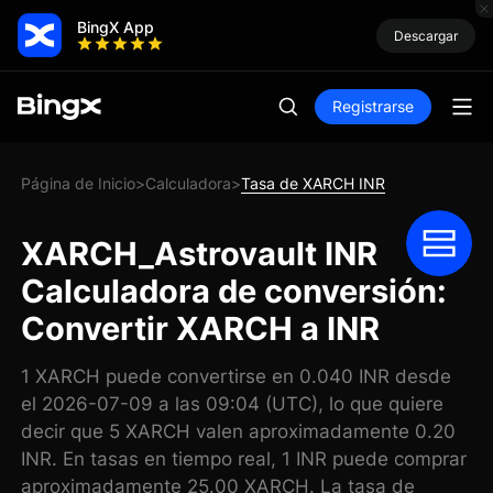
BingX App
Descargar
Registrarse
Página de Inicio
Calculadora
Tasa de XARCH INR
>
>
XARCH_Astrovault INR
Calculadora de conversión:
Convertir XARCH a INR
1 XARCH puede convertirse en 0.040 INR desde
el 2026-07-09 a las 09:04 (UTC), lo que quiere
decir que 5 XARCH valen aproximadamente 0.20
INR. En tasas en tiempo real, 1 INR puede comprar
aproximadamente 25.00 XARCH. La tasa de