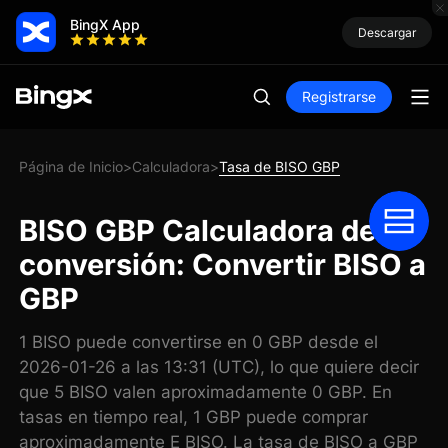
BingX App
Descargar
Registrarse
Página de Inicio
Calculadora
Tasa de BISO GBP
>
>
BISO GBP Calculadora de
conversión: Convertir BISO a
GBP
1 BISO puede convertirse en 0 GBP desde el
2026-01-26 a las 13:31 (UTC), lo que quiere decir
que 5 BISO valen aproximadamente 0 GBP. En
tasas en tiempo real, 1 GBP puede comprar
aproximadamente E BISO. La tasa de BISO a GBP