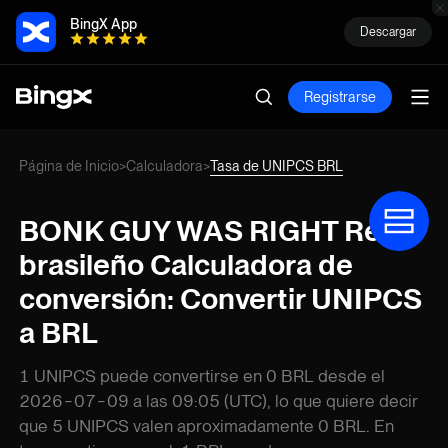
BingX App
Descargar
Registrarse
Página de Inicio
Calculadora
Tasa de UNIPCS BRL
>
>
BONK GUY WAS RIGHT Real
brasileño Calculadora de
conversión: Convertir UNIPCS
a BRL
1 UNIPCS puede convertirse en 0 BRL desde el
2026-07-09 a las 09:05 (UTC), lo que quiere decir
que 5 UNIPCS valen aproximadamente 0 BRL. En