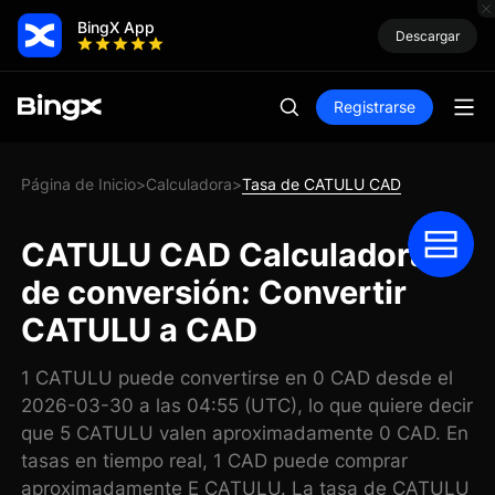
BingX App
Descargar
Registrarse
Página de Inicio
Calculadora
Tasa de CATULU CAD
>
>
CATULU CAD Calculadora
de conversión: Convertir
CATULU a CAD
1 CATULU puede convertirse en 0 CAD desde el
2026-03-30 a las 04:55 (UTC), lo que quiere decir
que 5 CATULU valen aproximadamente 0 CAD. En
tasas en tiempo real, 1 CAD puede comprar
aproximadamente E CATULU. La tasa de CATULU