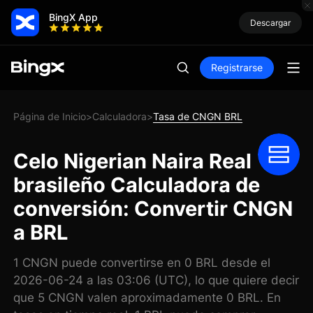
BingX App
Descargar
Registrarse
Página de Inicio
Calculadora
Tasa de CNGN BRL
>
>
Celo Nigerian Naira Real
brasileño Calculadora de
conversión: Convertir CNGN
a BRL
1 CNGN puede convertirse en 0 BRL desde el
2026-06-24 a las 03:06 (UTC), lo que quiere decir
que 5 CNGN valen aproximadamente 0 BRL. En